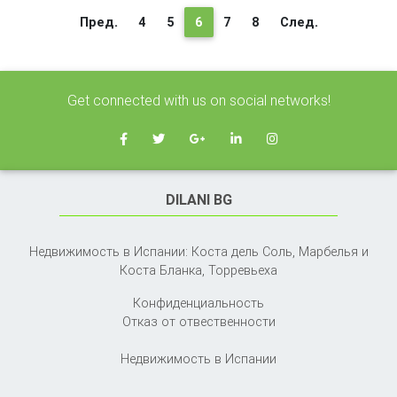
(текущая)
Пред.
4
5
6
7
8
След.
Get connected with us on social networks!
DILANI BG
Недвижимость в Испании: Коста дель Соль, Марбелья и
Коста Бланка,
Торревьеха
Конфиденциальность
Отказ от отвественности
Недвижимость в Испании