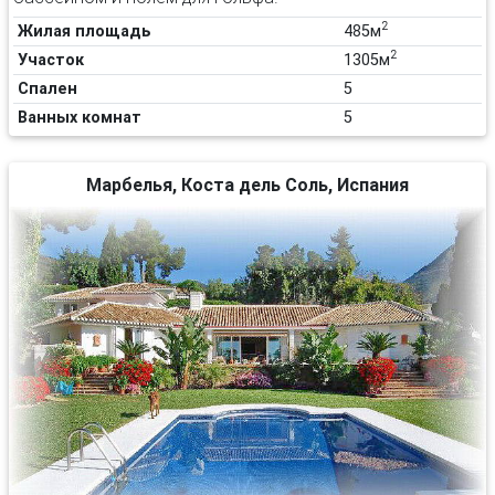
2
Жилая площадь
485м
2
Участок
1305м
Спален
5
Ванных комнат
5
Марбелья, Коста дель Соль, Испания