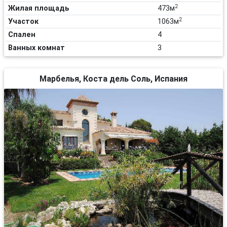
2
Жилая площадь
473м
2
Участок
1063м
Спален
4
Ванных комнат
3
Марбелья, Коста дель Соль, Испания