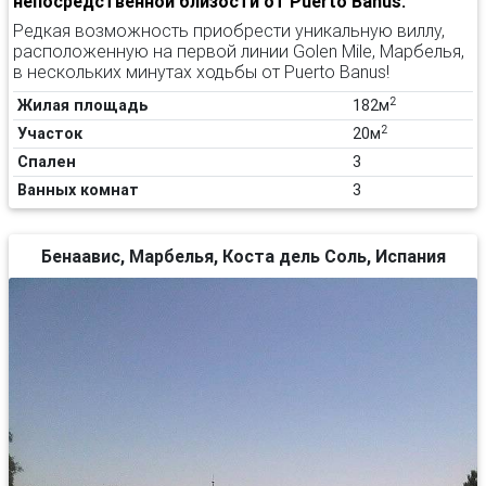
непосредственной близости от Puerto Banus.
Редкая возможность приобрести уникальную виллу,
расположенную на первой линии Golen Mile, Марбелья,
в нескольких минутах ходьбы от Puerto Banus!
2
Жилая площадь
182м
2
Участок
20м
Спален
3
Ванных комнат
3
Бенаавис, Марбелья, Коста дель Соль, Испания