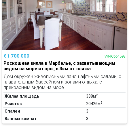
€ 1 700 000
IVR-IC664593
Роскошная вилла в Марбелье, с захватывающим
видом на море и горы, в 3км от пляжа
Дом окружен живописными ландшафтными садами, с
плавательным бассейном и зонами отдыха, с
прекрасным видом на море
2
Жилая площадь
338м
2
Участок
20426м
Спален
3
Ванных комнат
3