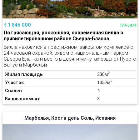
€ 1 845 000
IVR-3474
Потрясающая, роскошная, современная вилла в
привилегированном районе Сьерра-Бланка
Вилла находится в престижном, закрытом комплексе с
24-часовой охраной, рядом с национальным парком
Сьерра Бланка и всего в десяти минутах езды от Пуэрто
Банус и Марбельи
2
Жилая площадь
330м
2
Участок
1357м
Спален
4
Ванных комнат
3
Марбелья, Коста дель Соль, Испания