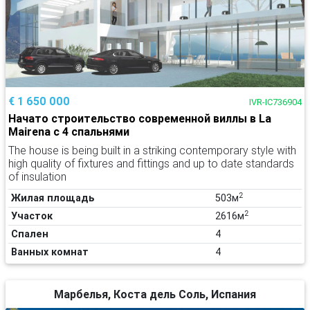
€ 1 650 000
IVR-IC736904
Начато строительство современной виллы в La
Mairena с 4 спальнями
The house is being built in a striking contemporary style with
high quality of fixtures and fittings and up to date standards
of insulation
2
Жилая площадь
503м
2
Участок
2616м
Спален
4
Ванных комнат
4
Марбелья, Коста дель Соль, Испания