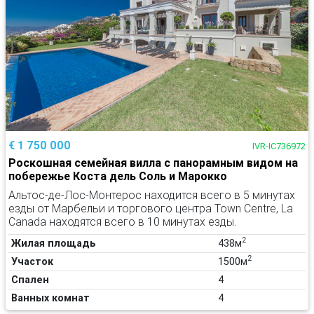
€ 1 750 000
IVR-IC736972
Роскошная семейная вилла с панорамным видом на
побережье Коста дель Соль и Марокко
Альтос-де-Лос-Монтерос находится всего в 5 минутах
езды от Марбельи и торгового центра Town Centre, La
Canada находятся всего в 10 минутах езды.
2
Жилая площадь
438м
2
Участок
1500м
Спален
4
Ванных комнат
4