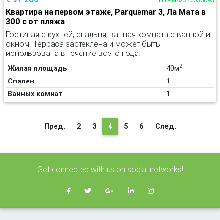
TLF-IN82316636093
Квартира на первом этаже, Parquemar 3, Ла Мата в
300 с от пляжа
Гостиная с кухней, спальня, ванная комната с ванной и
окном. Терраса застеклена и может быть
использована в течение всего года.
2
Жилая площадь
40м
Спален
1
Ванных комнат
1
(текущая)
Пред.
2
3
4
5
6
След.
Get connected with us on social networks!