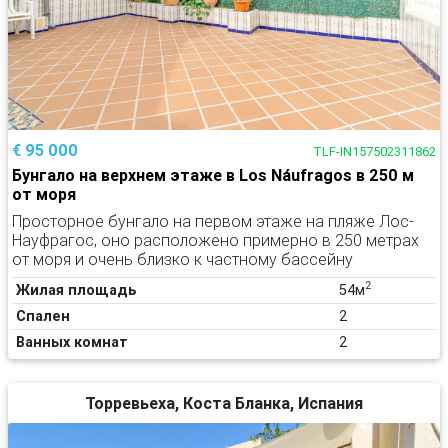
€ 95 000
TLF-IN157502311862
Бунгало на верхнем этаже в Los Náufragos в 250 м
от моря
Просторное бунгало на первом этаже на пляже Лос-
Науфрагос, оно расположено примерно в 250 метрах
от моря и очень близко к частному бассейну
2
Жилая площадь
54м
Спален
2
Ванных комнат
2
Торревьеха, Коста Бланка, Испания