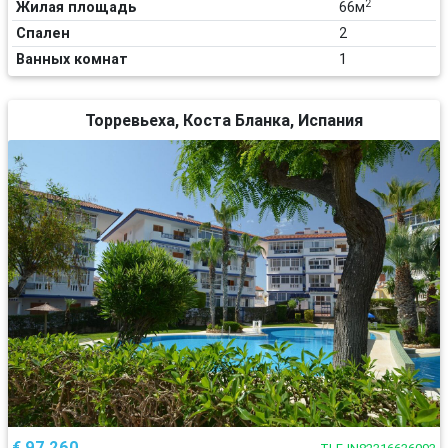
2
Жилая площадь
66м
Спален
2
Ванных комнат
1
Торревьеха, Коста Бланка, Испания
€ 97 260