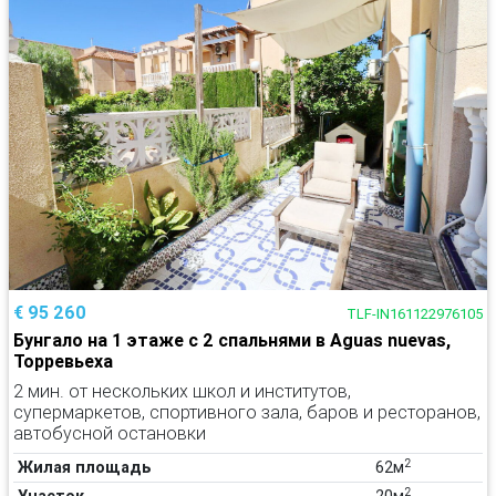
€ 95 260
TLF-IN161122976105
Бунгало на 1 этаже с 2 спальнями в Aguas nuevas,
Торревьеха
2 мин. от нескольких школ и институтов,
супермаркетов, спортивного зала, баров и ресторанов,
автобусной остановки
2
Жилая площадь
62м
2