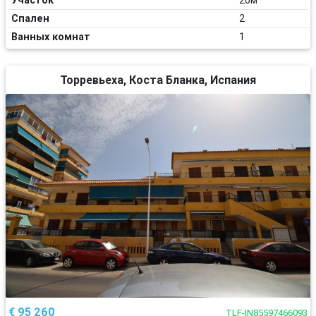
Участок
20м
Спален
2
Ванных комнат
1
Торревьеха, Коста Бланка, Испания
€ 95 260
TLF-IN85597466093