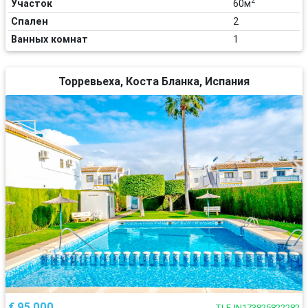
2
Участок
60м
Спален
2
Ванных комнат
1
Торревьеха, Коста Бланка, Испания
€ 95 000
TLF-IN173825822282