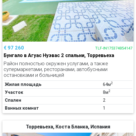
€ 97 260
TLF-IN175374854147
Бунгало в Агуас Нуэвас 2 спальни, Торревьеха
Район полностью окружен услугами, а также
супермаркетами, ресторанами, автобусными
остановками и больницей
2
Жилая площадь
64м
2
Участок
8м
Спален
2
Ванных комнат
1
Торревьеха, Коста Бланка, Испания