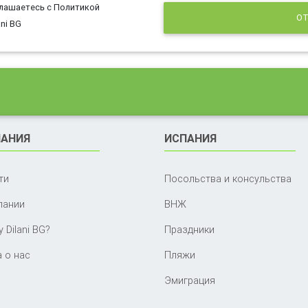
глашаетесь с Политикой
ОТ
ni BG
АНИЯ
ИСПАНИЯ
ти
Посольства и консульства
пании
ВНЖ
 Dilani BG?
Праздники
 о нас
Пляжи
Эмиграция