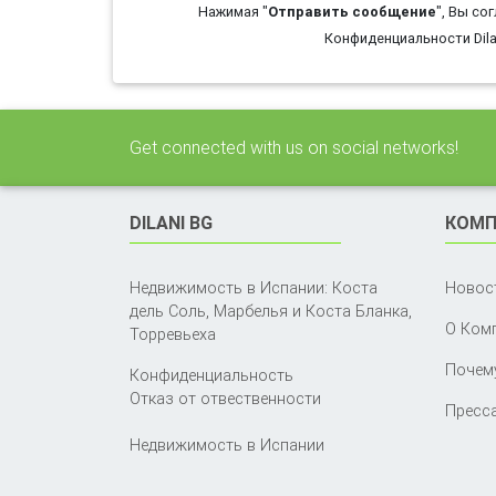
Нажимая "
Отправить сообщение
", Вы со
Конфиденциальности Dila
Get connected with us on social networks!
DILANI BG
КОМП
Недвижимость в Испании: Коста
Новос
дель Соль, Марбелья и Коста Бланка,
О Ком
Торревьеха
Почему
Конфиденциальность
Отказ от отвественности
Пресса
Недвижимость в Испании