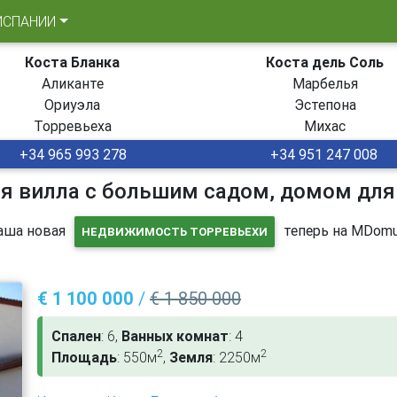
ИСПАНИИ
Коста Бланка
Коста дель Соль
Аликанте
Марбелья
Ориуэла
Эстепона
Торревьеха
Михас
+34 965 993 278
+34 951 247 008
я вилла с большим садом, домом для
аша новая
теперь на MDomu
НЕДВИЖИМОСТЬ ТОРРЕВЬЕХИ
€ 1 100 000
/
€ 1 850 000
Спален
: 6,
Ванных комнат
: 4
2
2
Площадь
: 550м
,
Земля
: 2250м