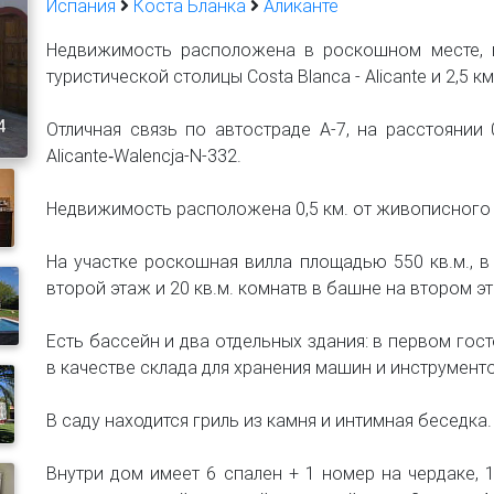
Испания
Коста Бланка
Аликанте
Недвижимость расположена в роскошном месте, в 
туристической столицы Costa Blanca - Alicante и 2,5 км
4
Отличная связь по автостраде А-7, на расстоянии 
Alicante‐Walencja-N-332.
Недвижимость расположена 0,5 км. от живописного п
На участке роскошная вилла площадью 550 кв.м., в 
второй этаж и 20 кв.м. комнатв в башне на втором э
Есть бассейн и два отдельных здания: в первом гост
в качестве склада для хранения машин и инструменто
В саду находится гриль из камня и интимная беседка
Внутри дом имеет 6 спален + 1 номер на чердаке, 