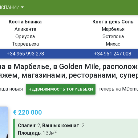
ИСПАНИИ
Коста Бланка
Коста дель Соль
Аликанте
Марбелья
Ориуэла
Эстепона
Торревьеха
Михас
+34 965 993 278
+34 951 247 008
а в Марбелье, в Golden Mile, распол
яжем, магазинами, ресторанами, суп
аша новая
теперь на MDomu
НЕДВИЖИМОСТЬ ТОРРЕВЬЕХИ
€ 220 000
Спален
: 2,
Ванных комнат
: 2
2
Площадь
: 130м