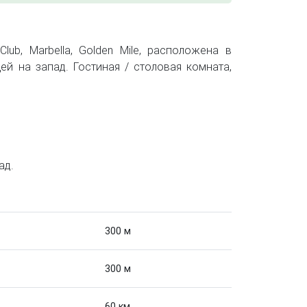
Club, Marbella, Golden Mile, расположена в
й на запад. Гостиная / столовая комната,
ад.
300 м
300 м
60 км