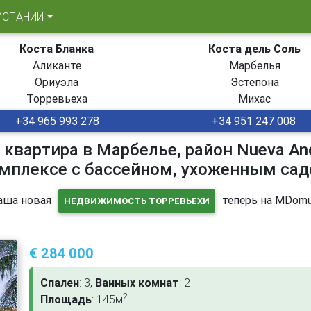
ИСПАНИИ
Коста Бланка
Коста дель Соль
Аликанте
Марбелья
Ориуэла
Эстепона
Торревьеха
Михас
+34 965 993 278
+34 951 247 008
 квартира в Марбелье, район Nueva And
мплексе с бассейном, ухоженным са
аша новая
теперь на MDomu
НЕДВИЖИМОСТЬ ТОРРЕВЬЕХИ
€ 284 000
Спален
: 3,
Ванных комнат
: 2
2
Площадь
: 145м