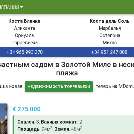
ИСПАНИИ
Коста Бланка
Коста дель Соль
Аликанте
Марбелья
Ориуэла
Эстепона
Торревьеха
Михас
+34 965 993 278
+34 951 247 008
частным садом в Золотой Миле в нес
пляжа
аша новая
теперь на MDomu
НЕДВИЖИМОСТЬ ТОРРЕВЬЕХИ
€ 275 000
Спален
: 3,
Ванных комнат
: 2
2
2
Площадь
: 94м
,
Земля
: 48м