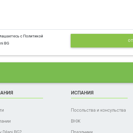
глашаетесь с Политикой
ОТ
ni BG
АНИЯ
ИСПАНИЯ
ти
Посольства и консульства
пании
ВНЖ
 Dilani BG?
Праздники