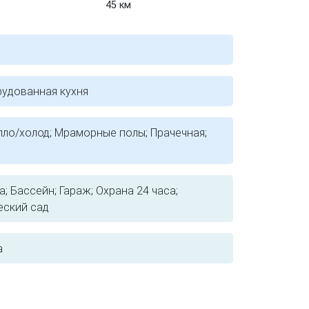
45 км
рудованная кухня
пло/холод; Мраморные полы; Прачечная;
; Бассейн; Гараж; Охрана 24 часа;
еский сад
а