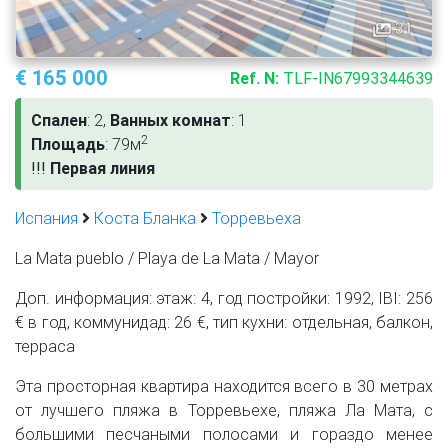
31
€ 165 000
Ref. N:
TLF-IN67993344639
Спален
: 2,
Ванных комнат
: 1
2
Площадь
: 79м
!
!
!
Первая линия
Испания
Коста Бланка
Торревьеха
La Mata pueblo / Playa de La Mata / Mayor
Доп. информация: этаж: 4, год постройки: 1992, IBI: 256
€ в год, коммунидад: 26 €, тип кухни: отдельная, балкон,
терраса
Эта просторная квартира находится всего в 30 метрах
от лучшего пляжа в Торревьехе, пляжа Ла Мата, с
большими песчаными полосами и гораздо менее