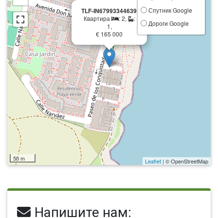
×
Спутник Google
TLF-IN67993344639
Квартира
: 2,
:
Дороги Google
1,
€ 165 000
50 m
Leaflet
| © OpenStreetMap
Напишите нам: