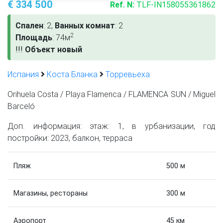
€ 334 500
Ref. N:
TLF-IN158055361862
Спален
: 2,
Ванных комнат
: 2
2
Площадь
: 74м
!
!
!
Объект новый
Испания
Коста Бланка
Торревьеха
Orihuela Costa / Playa Flamenca / FLAMENCA SUN / Miguel
Barceló
Доп. информация: этаж: 1, в урбанизации, год
постройки: 2023, балкон, терраса
Пляж
500 м
Магазины, рестораны
300 м
Аэропорт
45 км