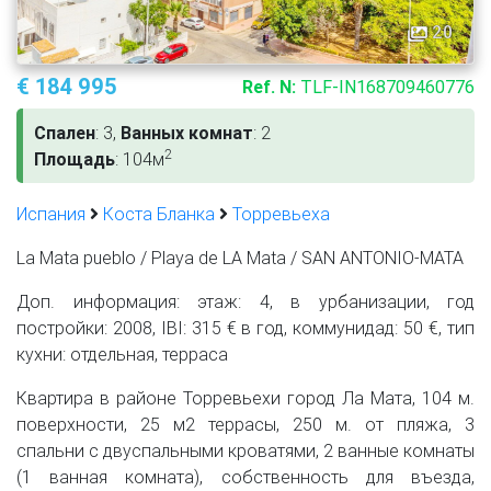
20
€ 184 995
Ref. N:
TLF-IN168709460776
Спален
: 3,
Ванных комнат
: 2
2
Площадь
: 104м
Испания
Коста Бланка
Торревьеха
La Mata pueblo / Playa de LA Mata / SAN ANTONIO-MATA
Доп. информация: этаж: 4, в урбанизации, год
постройки: 2008, IBI: 315 € в год, коммунидад: 50 €, тип
кухни: отдельная, терраса
Квартира в районе Торревьехи город Ла Мата, 104 м.
поверхности, 25 м2 террасы, 250 м. от пляжа, 3
спальни с двуспальными кроватями, 2 ванные комнаты
(1 ванная комната), собственность для въезда,