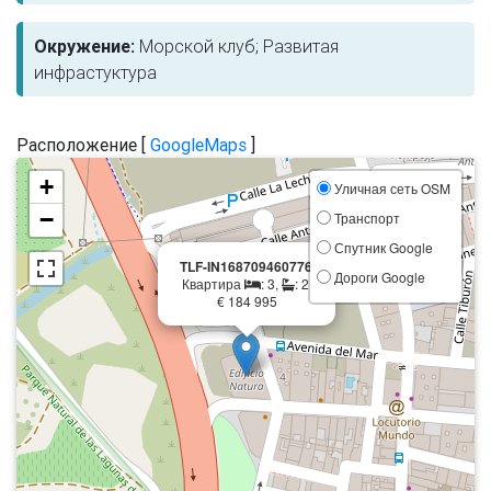
Окружение:
Морской клуб; Развитая
инфрастуктура
Расположение [
GoogleMaps
]
+
Уличная сеть OSM
−
Транспорт
Спутник Google
×
TLF-IN168709460776
Дороги Google
Квартира
: 3,
: 2,
€ 184 995