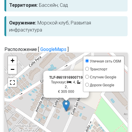
Территория:
Бассейн; Сад
Окружение:
Морской клуб; Развитая
инфрастуктура
Расположение [
GoogleMaps
]
+
Уличная сеть OSM
−
Транспорт
×
Спутник Google
TLF-IN61916900719
Таунхаус
: 4,
:
Дороги Google
2,
€ 305 000