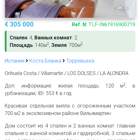
15
€ 305 000
Ref. N:
TLF-IN61916900719
Спален
: 4,
Ванных комнат
: 2
2
2
Площадь
: 140м
,
Земля
: 700м
Испания
Коста Бланка
Торревьеха
Orihuela Costa / Villamartin / LOS DOLSES / LA ALONDRA
2
Доп. информация: жилая площадь: 120 м
, в
урбанизации, IBI: 553 € в год
Красивая отдельная вилла с огороженным участком
700 м2 в эксклюзивном районе Вильямартин.
Дом состоит из 4 спален и 2 ванных комнат: главная
спальня с ванной комнатой и гардеробной, 3 спальни