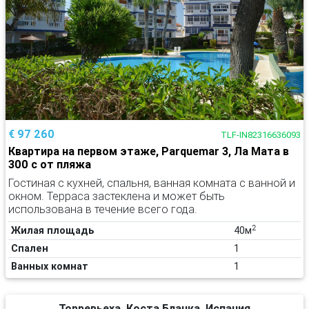
€ 97 260
TLF-IN82316636093
Квартира на первом этаже, Parquemar 3, Ла Мата в
300 с от пляжа
Гостиная с кухней, спальня, ванная комната с ванной и
окном. Терраса застеклена и может быть
использована в течение всего года.
2
Жилая площадь
40м
Спален
1
Ванных комнат
1
Торревьеха, Коста Бланка, Испания