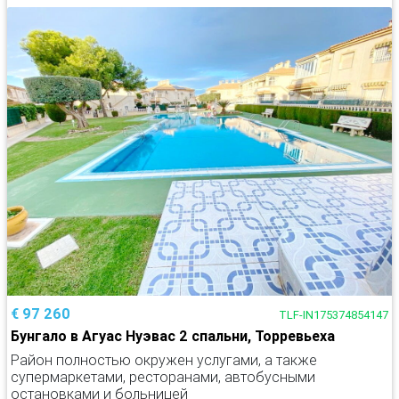
€ 97 260
TLF-IN175374854147
Бунгало в Агуас Нуэвас 2 спальни, Торревьеха
Район полностью окружен услугами, а также
супермаркетами, ресторанами, автобусными
остановками и больницей