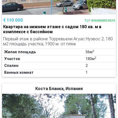
€ 110 000
TLF-IN66868834639
Квартира на нижнем этаже с садом 180 кв. м в
комплексе с бассейном
Первый этаж в районе Торревьехи Агуас Нуэвос 2, 180
м2 площадь участка, 1900 м. от пляж
2
Жилая площадь
56м
2
Участок
180м
Спален
2
Ванных комнат
1
Коста Бланка, Испания