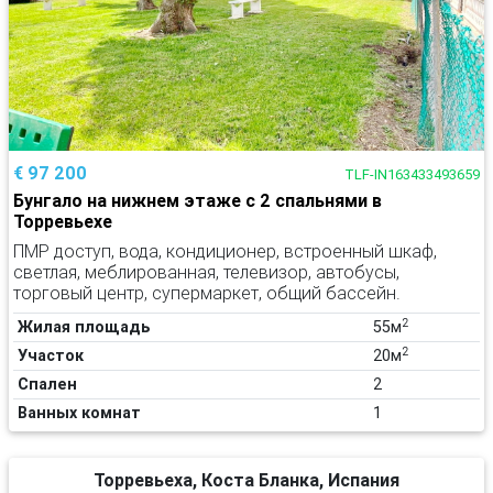
€ 97 200
TLF-IN163433493659
Бунгало на нижнем этаже с 2 спальнями в
Торревьехе
ПМР доступ, вода, кондиционер, встроенный шкаф,
светлая, меблированная, телевизор, автобусы,
торговый центр, супермаркет, общий бассейн.
2
Жилая площадь
55м
2
Участок
20м
Спален
2
Ванных комнат
1
Торревьеха, Коста Бланка, Испания