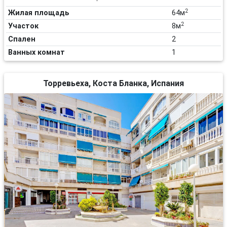
2
Жилая площадь
64м
2
Участок
8м
Спален
2
Ванных комнат
1
Торревьеха, Коста Бланка, Испания