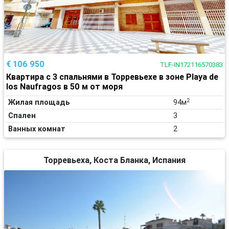
€ 106 950
TLF-IN172116570383
Квартира с 3 спальнями в Торревьехе в зоне Playa de
los Naufragos в 50 м от моря
2
Жилая площадь
94м
Спален
3
Ванных комнат
2
Торревьеха, Коста Бланка, Испания