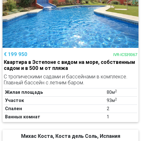
€ 199 950
IVR-IC539367
Квартира в Эстепоне с видом на море, собственным
садом и в 500 м от пляжа
С тропическими садами и бассейнами в комплексе.
Главный бассейн с летним баром.
2
Жилая площадь
80м
2
Участок
93м
Спален
2
Ванных комнат
1
Михас Коста, Коста дель Соль, Испания