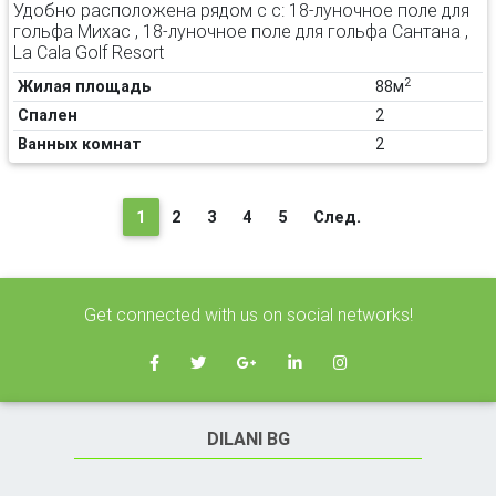
Удобно расположена рядом с с: 18-луночное поле для
гольфа Михас , 18-луночное поле для гольфа Сантана ,
La Cala Golf Resort
2
Жилая площадь
88м
Спален
2
Ванных комнат
2
(текущая)
1
2
3
4
5
След.
Get connected with us on social networks!
DILANI BG