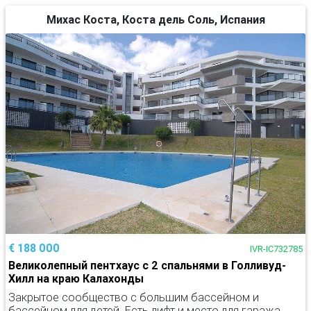
Михас Коста, Коста дель Соль, Испания
€ 188 000
IVR-IC732785
Великолепный пентхаус с 2 спальнями в Голливуд-
Хилл на краю Калахонды
Закрытое сообщество с большим бассейном и
бассейном для детей. Есть лифт и место для гаража,