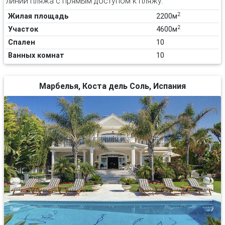
линии пляжа с прямым доступом к пляжу.
2
Жилая площадь
2200м
2
Участок
4600м
Спален
10
Ванных комнат
10
Марбелья, Коста дель Соль, Испания