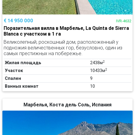
€ 14 950 000
IVR-4632
Поразительная вилла в Марбелье, La Quinta de Sierra
Blanca с участком в 1 га
Великолепный, роскошный дом, расположенный у
подножия величественных гор, безусловно, один из
самых престижных на побережье.
2
Жилая площадь
2438м
2
Участок
10433м
Спален
9
Ванных комнат
10
Марбелья, Коста дель Соль, Испания