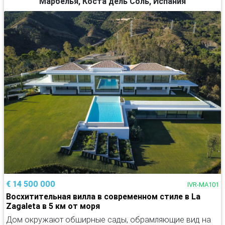
Марбелья, Коста дель Соль, Испания
€ 14 500 000
IVR-MA101
Восхитительная вилла в современном стиле в La
Zagaleta в 5 км от моря
Дом окружают обширные сады, обрамляющие вид на