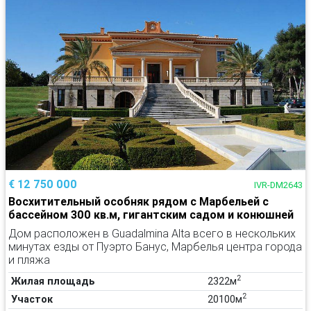
€ 12 750 000
IVR-DM2643
Восхитительный особняк рядом с Марбельей с
бассейном 300 кв.м, гигантским садом и конюшней
Дом расположен в Guadalmina Alta всего в нескольких
минутах езды от Пуэрто Банус, Марбелья центра города
и пляжа
2
Жилая площадь
2322м
2
Участок
20100м