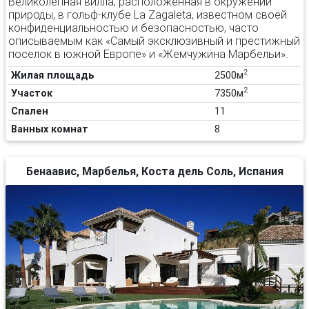
Великолепная вилла, расположенная в окружении
природы, в гольф-клубе La Zagaleta, известном своей
конфиденциальностью и безопасностью, часто
описываемым как «Самый эксклюзивный и престижный
поселок в южной Европе» и «Жемчужина Марбельи».
2
Жилая площадь
2500м
2
Участок
7350м
Спален
11
Ванных комнат
8
Бенаавис, Марбелья, Коста дель Соль, Испания