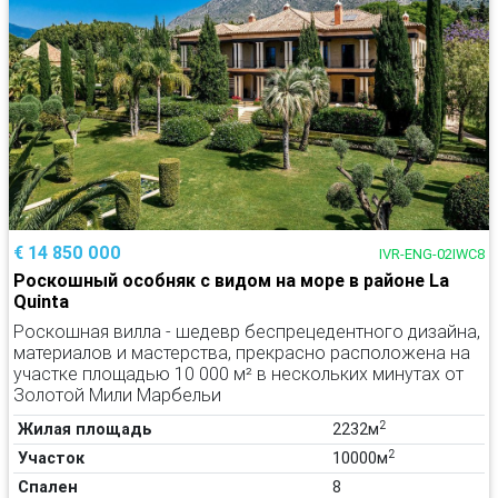
€ 14 850 000
IVR-ENG-02IWC8
Роскошный особняк с видом на море в районе La
Quinta
Роскошная вилла - шедевр беспрецедентного дизайна,
материалов и мастерства, прекрасно расположена на
участке площадью 10 000 м² в нескольких минутах от
Золотой Мили Марбельи
2
Жилая площадь
2232м
2
Участок
10000м
Спален
8