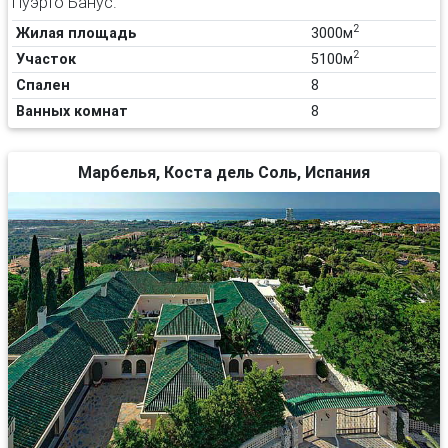
Пуэрто Банус.
2
Жилая площадь
3000м
2
Участок
5100м
Спален
8
Ванных комнат
8
Марбелья, Коста дель Соль, Испания