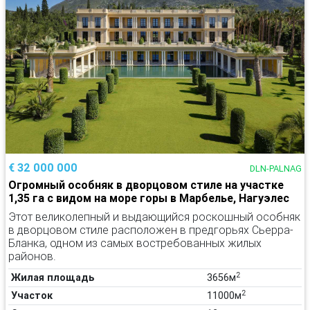
€ 32 000 000
DLN-PALNAG
Огромный особняк в дворцовом стиле на участке
1,35 га с видом на море горы в Марбелье, Нагуэлес
Этот великолепный и выдающийся роскошный особняк
в дворцовом стиле расположен в предгорьях Сьерра-
Бланка, одном из самых востребованных жилых
районов.
2
Жилая площадь
3656м
2
Участок
11000м