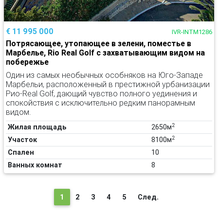
€ 11 995 000
IVR-INTM1286
Потрясающее, утопающее в зелени, поместье в
Марбелье, Rio Real Golf с захватывающим видом на
побережье
Один из самых необычных особняков на Юго-Западе
Марбельи, расположенный в престижной урбанизации
Рио-Real Golf, дающий чувство полного уединения и
спокойствия с исключительно редким панорамным
видом.
2
Жилая площадь
2650м
2
Участок
8100м
Спален
10
Ванных комнат
8
(текущая)
1
2
3
4
5
След.