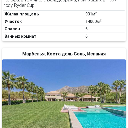
году Ryder Cup.
2
Жилая площадь
931м
2
Участок
14000м
Спален
6
Ванных комнат
6
Марбелья, Коста дель Соль, Испания