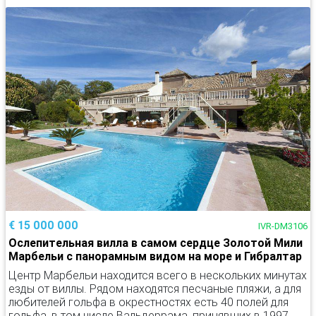
€ 15 000 000
IVR-DM3106
Ослепительная вилла в самом сердце Золотой Мили
Марбельи с панорамным видом на море и Гибралтар
Центр Марбельи находится всего в нескольких минутах
езды от виллы. Рядом находятся песчаные пляжи, а для
любителей гольфа в окрестностях есть 40 полей для
гольфа, в том числе Вальдеррама, принявших в 1997