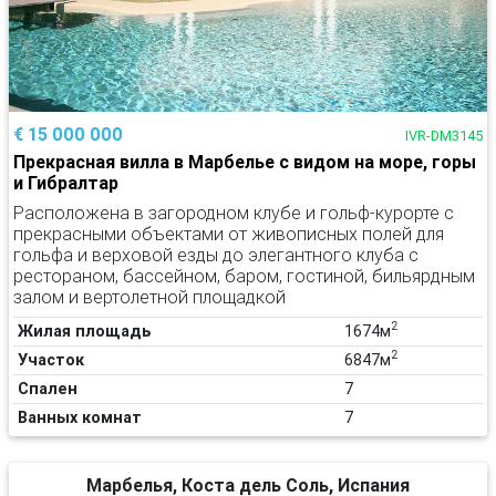
€ 15 000 000
IVR-DM3145
Прекрасная вилла в Марбелье с видом на море, горы
и Гибралтар
Расположена в загородном клубе и гольф-курорте с
прекрасными объектами от живописных полей для
гольфа и верховой езды до элегантного клуба с
рестораном, бассейном, баром, гостиной, бильярдным
залом и вертолетной площадкой
2
Жилая площадь
1674м
2
Участок
6847м
Спален
7
Ванных комнат
7
Марбелья, Коста дель Соль, Испания