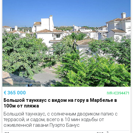
€ 365 000
IVR-IC394471
Большой таунхаус с видом на гору в Марбелье в
100м от пляжа
Большой таунхаус, с солнечным двориком патио с
террасой, и садом, всего в 10 мин ходьбы от
оживленной гавани Пуэрто Банус
2