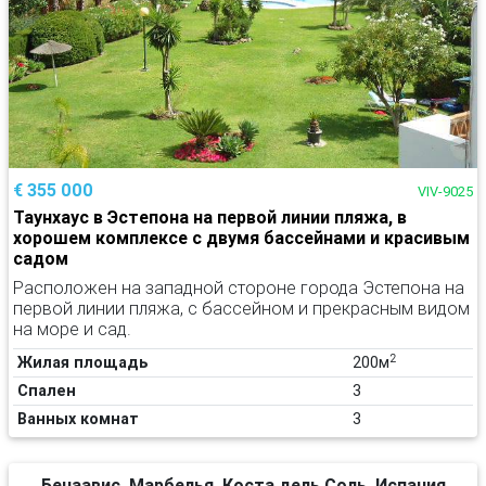
€ 355 000
VIV-9025
Таунхаус в Эстепона на первой линии пляжа, в
хорошем комплексе с двумя бассейнами и красивым
садом
Расположен на западной стороне города Эстепона на
первой линии пляжа, с бассейном и прекрасным видом
на море и сад.
2
Жилая площадь
200м
Спален
3
Ванных комнат
3
Бенаавис, Марбелья, Коста дель Соль, Испания