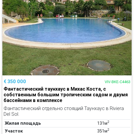
€ 350 000
VIV-ВКЕ-C4463
Фантастический таунхаус в Михас Коста, с
собственным большим тропическим садом и двумя
бассейнами в комплексе
Фантастический отдельно стоящий Таунхаус в Riviera
Del Sol.
2
Жилая площадь
131м
2
Участок
351м