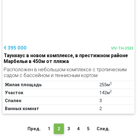
€ 395 000
VIV-TH-3533
Таунхаус в новом комплексе, в престижном районе
Марбельи в 450м от пляжа
Расположен в небольшом комплексе с тропическим
садом с бассейном и теннисным кортом
2
Жилая площадь
255м
2
Участок
142м
Спален
3
Ванных комнат
2
(текущая)
Пред.
1
2
3
4
5
След.