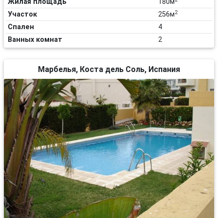
Жилая площадь
180м
2
Участок
256м
Спален
4
Ванных комнат
2
Марбелья, Коста дель Соль, Испания