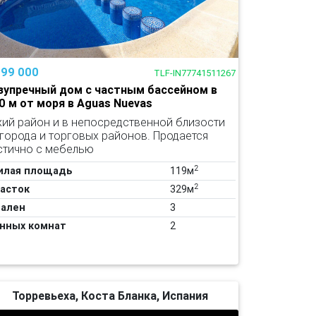
299 000
TLF-IN77741511267
зупречный дом с частным бассейном в
0 м от моря в Aguas Nuevas
хий район и в непосредственной близости
 города и торговых районов. Продается
стично с мебелью
2
илая площадь
119м
2
асток
329м
ален
3
нных комнат
2
Торревьеха, Коста Бланка, Испания