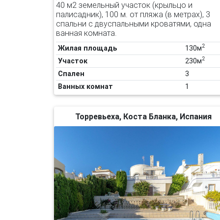
40 м2 земельный участок (крыльцо и
палисадник), 100 м. от пляжа (в метрах), 3
спальни с двуспальными кроватями, одна
ванная комната.
2
Жилая площадь
130м
2
Участок
230м
Спален
3
Ванных комнат
1
Торревьеха, Коста Бланка, Испания