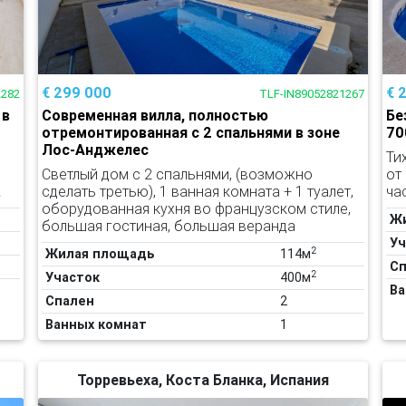
€ 299 000
€ 
2282
TLF-IN89052821267
 в
Современная вилла, полностью
Бе
отремонтированная с 2 спальнями в зоне
70
Лос-Анджелес
Ти
Светлый дом с 2 спальнями, (возможно
от
.
сделать третью), 1 ванная комната + 1 туалет,
ча
оборудованная кухня во французском стиле,
Ж
большая гостиная, большая веранда
Уч
2
Жилая площадь
114м
Сп
2
Участок
400м
Ва
Спален
2
Ванных комнат
1
Торревьеха, Коста Бланка, Испания