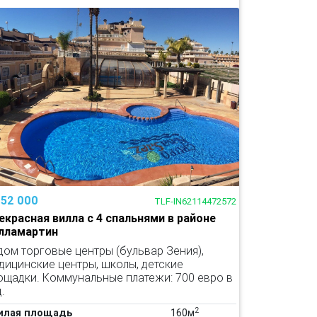
252 000
TLF-IN62114472572
екрасная вилла с 4 спальнями в районе
лламартин
дом торговые центры (бульвар Зения),
дицинские центры, школы, детские
ощадки. Коммунальные платежи: 700 евро в
.
2
илая площадь
160м