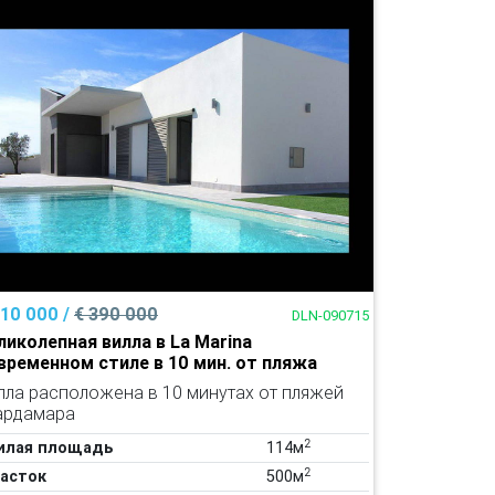
310 000 /
€ 390 000
DLN-090715
ликолепная вилла в La Marina
временном стиле в 10 мин. от пляжа
лла расположена в 10 минутах от пляжей
ардамара
2
илая площадь
114м
2
асток
500м