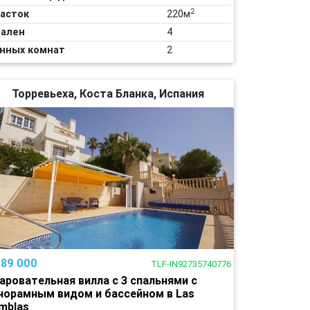
2
асток
220м
ален
4
нных комнат
2
Торревьеха, Коста Бланка, Испания
289 000
TLF-IN92735740776
аровательная вилла с 3 спальнями с
норамным видом и бассейном в Las
mblas