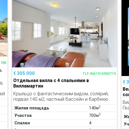
1186
,
€ 305 000
TLF-IN61916900719
Отдельная вилла с 4 спальнями в
€ 
а,
Вилламартин
Ве
Крыльцо с фантастическим видом, солярий,
лей
со
подвал 140 м2, частный бассейн и барбекю.
Ви
2
Гв
Жилая площадь
140м
2
Участок
700м
Ж
Спален
4
Уч