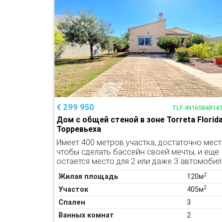
€ 299 950
TLF-IN16584814
Дом с общей стеной в зоне Torreta Florida
Торревьеха
Имеет 400 метров участка, достаточно мест
чтобы сделать бассейн своей мечты, и еще
остается место для 2 или даже 3 автомоби
2
Жилая площадь
120м
2
Участок
405м
Спален
3
Ванных комнат
2