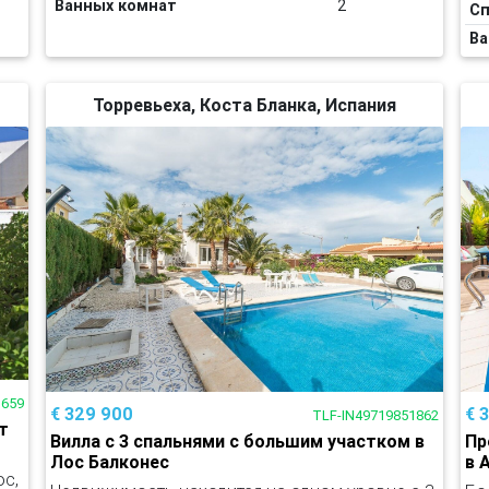
Ванных комнат
2
Сп
Ва
Торревьеха, Коста Бланка, Испания
3659
€ 329 900
€ 
TLF-IN49719851862
т
Вилла с 3 спальнями с большим участком в
Пр
Лос Балконес
в 
ос,