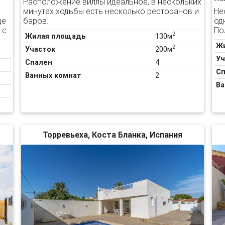
Расположение виллы идеальное, в нескольких
минутах ходьбы есть несколько ресторанов и
Не
де
баров.
од
 с
По
2
Жилая площадь
130м
Ж
2
Участок
200м
Уч
Спален
4
Сп
Ванных комнат
2
Ва
Торревьеха, Коста Бланка, Испания