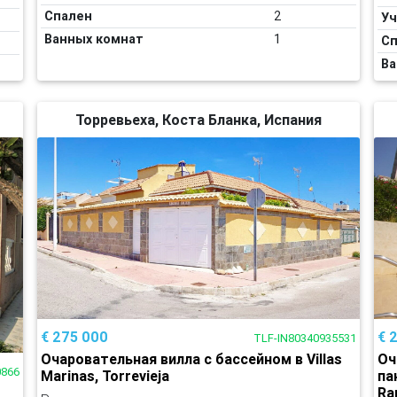
Спален
2
Уч
Ванных комнат
1
Сп
Ва
Торревьеха, Коста Бланка, Испания
€ 275 000
€ 
TLF-IN80340935531
Очаровательная вилла с бассейном в Villas
Оч
0866
Marinas, Torrevieja
па
Ra