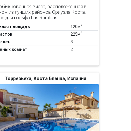
обыкновенная вилла, расположенная в
ном из лучших районов Ориуэла Коста.
ле для гольфа Las Ramblas.
2
илая площадь
120м
2
асток
225м
ален
3
нных комнат
2
Торревьеха, Коста Бланка, Испания