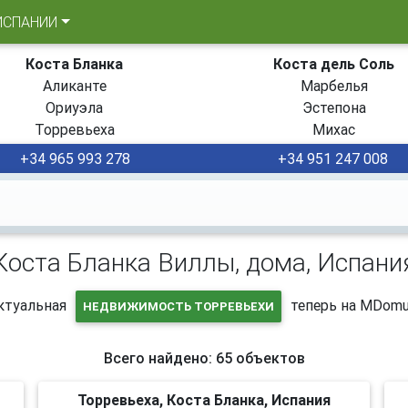
ИСПАНИИ
Коста Бланка
Коста дель Соль
Аликанте
Марбелья
Ориуэла
Эстепона
Торревьеха
Михас
+34 965 993 278
+34 951 247 008
Коста Бланка Виллы, дома, Испани
ктуальная
теперь на MDomu
НЕДВИЖИМОСТЬ ТОРРЕВЬЕХИ
Всего найдено: 65 объектов
Торревьеха, Коста Бланка, Испания