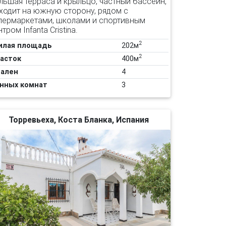
льшая терраса и крыльцо, частный бассейн,
ходит на южную сторону, рядом с
пермаркетами, школами и спортивным
тром Infanta Cristina.
2
илая площадь
202м
2
асток
400м
ален
4
нных комнат
3
Торревьеха, Коста Бланка, Испания