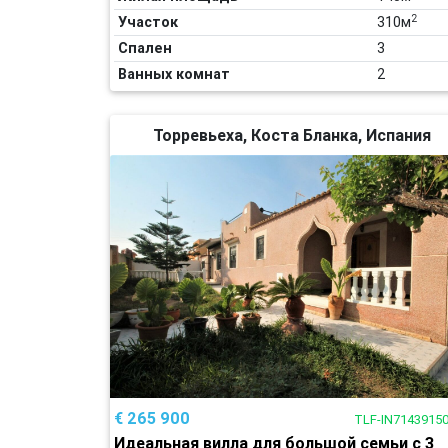
2
Участок
310м
Спален
3
Ванных комнат
2
Торревьеха, Коста Бланка, Испания
€ 265 900
TLF-IN7143915
Идеальная вилла для большой семьи с 3