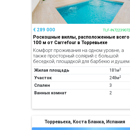
€ 289 000
TLF-IN7223907
Роскошные виллы, расположенные всего
100 м от Carrefour в Торревьехе
Комфорт проживания на одном уровне, а
также просторный солярий с большой
беседкой, площадкой для барбекю и душем
2
Жилая площадь
181м
2
Участок
248м
Спален
3
Ванных комнат
2
Торревьеха, Коста Бланка, Испания