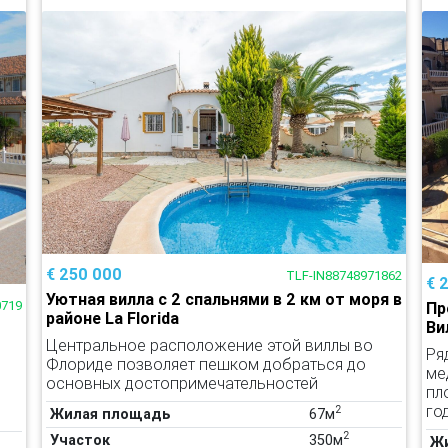
€ 250 000
TLF-IN88748971862
€ 
Уютная вилла с 2 спальнями в 2 км от моря в
0719
Пр
районе La Florida
Ви
Центральное расположение этой виллы во
Ря
Флориде позволяет пешком добраться до
ме
основных достопримечательностей
пл
год
2
Жилая площадь
67м
2
Участок
350м
Ж