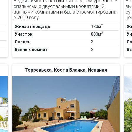
Недвижимость находится на одном уровне с 3
Бо
спальнями с двуспальными кроватями, 2
вы
ванными комнатами и была отремонтирована
су
в 2019 году
цен
2
Жилая площадь
130м
Ж
2
Участок
800м
Уч
Спален
3
Сп
Ванных комнат
2
Ва
Торревьеха, Коста Бланка, Испания