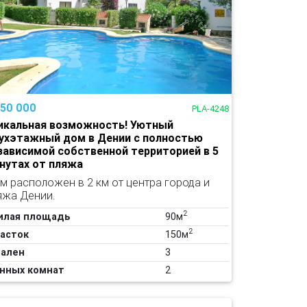
150 000
PLA-4248
икальная возможность! Уютный
ухэтажный дом в Дении с полностью
зависимой собственной территорией в 5
нутах от пляжа
м расположен в 2 км от центра города и
яжа Дении.
2
илая площадь
90м
2
асток
150м
ален
3
нных комнат
2