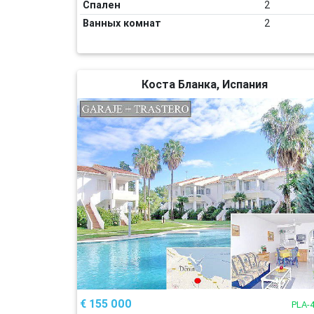
Спален
2
Ванных комнат
2
Коста Бланка, Испания
€ 155 000
PLA-