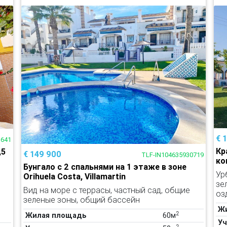
€ 
1641
Кр
,5
€ 149 900
TLF-IN104635930719
ко
Бунгало с 2 спальнями на 1 этаже в зоне
Ур
Orihuela Costa, Villamartin
зе
Вид на море с террасы, частный сад, общие
оз
зеленые зоны, общий бассейн
Ж
2
Жилая площадь
60м
Уч
2