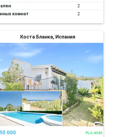
ален
2
нных комнат
2
Коста Бланка, Испания
155 000
PLA-4549