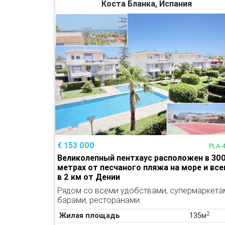
Коста Бланка, Испания
€ 153 000
PLA-
Великолепный пентхаус расположен в 30
метрах от песчаного пляжа на море и все
в 2 км от Дении
Рядом со всеми удобствами, супермаркета
барами, ресторанами.
2
Жилая площадь
135м