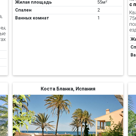
2
Жилая площадь
55м
с 
Спален
2
Кв
,
75
Ванных комнат
1
по
ны,
ез
ные
тах
Ж
Сп
Ва
Коста Бланка, Испания