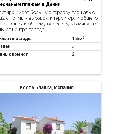
песчаным пляжем в Дении
артира имеет большую террасу площадью
м2 с прямым выходом к территории общего
льзования и общему бассейну, в 5 минутах
ды от центра города.
2
илая площадь
155м
ален
3
нных комнат
2
Коста Бланка, Испания