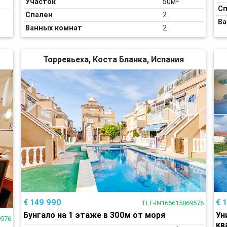
Участок
50м
Сп
Спален
2
Ва
Ванных комнат
2
Торревьеха, Коста Бланка, Испания
€ 
€ 149 990
TLF-IN166615869576
Ун
Бунгало на 1 этаже в 300м от моря
9576
кв