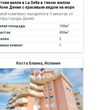
тная вилла в La Sella в тихом жилом
йоне Дении с красивым видом на море
лой комплекс находится в 5 минутах от
нтра города Дения.
2
илая площадь
100м
2
асток
450м
ален
2
нных комнат
1
Коста Бланка, Испания