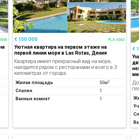
€ 150 000
3858
PLA-4563
ом
Уютная квартира на первом этаже на
€ 
первой линии моря в Las Rotas, Дения
Ун
Квартира имеет прекрасный вид на море,
дв
находится рядом с ресторанами и всего в 3
не
километрах от города.
ми
2
До
Жилая площадь
50м
пл
Спален
1
Ж
Ванных комнат
1
Уч
Сп
Ва