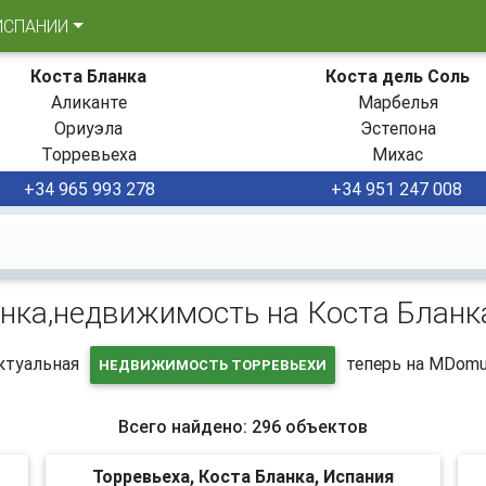
ИСПАНИИ
Коста Бланка
Коста дель Соль
Аликанте
Марбелья
Ориуэла
Эстепона
Торревьеха
Михас
+34 965 993 278
+34 951 247 008
нка,недвижимость на Коста Бланк
ктуальная
теперь на MDomu
НЕДВИЖИМОСТЬ ТОРРЕВЬЕХИ
Всего найдено: 296 объектов
Торревьеха, Коста Бланка, Испания