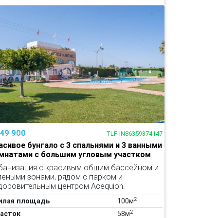
149 900
TLF-IN86359374147
асивое бунгало с 3 спальнями и 3 ванными
мнатами с большим угловым участком
банизация с красивым общим бассейном и
леными зонами, рядом с парком и
доровительным центром Acequion.
2
илая площадь
100м
2
асток
58м