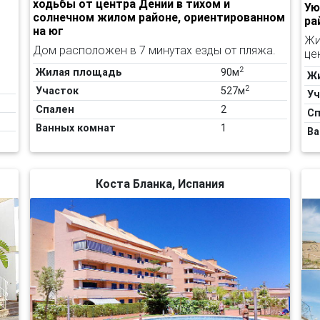
ходьбы от центра Дении в тихом и
Ую
солнечном жилом районе, ориентированном
ра
на юг
Жи
Дом расположен в 7 минутах езды от пляжа.
це
2
Жилая площадь
90м
Ж
2
Участок
527м
Уч
Спален
2
Сп
Ванных комнат
1
Ва
Коста Бланка, Испания