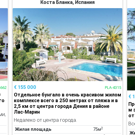
Коста Бланка, Испания
€ 155 000
4662
PLA-4315
0
Отдельное бунгало в очень красивом жилом
€ 
го
комплексе всего в 250 метрах от пляжа и в
Пр
2,5 км от центра города Дения в районе
м 
Лас-Марин
ми,
от
Недалеко от центра города.
Вс
2
Жилая площадь
75м
Ж