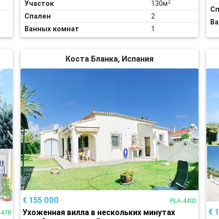
2
Участок
130м
Сп
Спален
2
Ва
Ванных комнат
1
Коста Бланка, Испания
€ 155 000
PLA-4492
€ 
Ухоженная вилла в нескольких минутах
4478